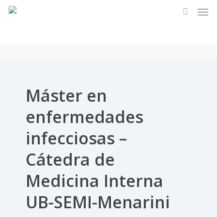
Men
Skip
to
search
main
content
Máster en
enfermedades
infecciosas –
Cátedra de
Medicina Interna
UB-SEMI-Menarini